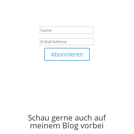
"Kein Spam", damit du auch
in Zukunft Emails von mir
erhälst. : )
Abonnieren
Folgen
Folgen
„Finde dein Licht. Glaube, was dein Herz als wahr
erkennt. Verschreibe dich der Liebe.“
Schau gerne auch auf
meinem Blog vorbei