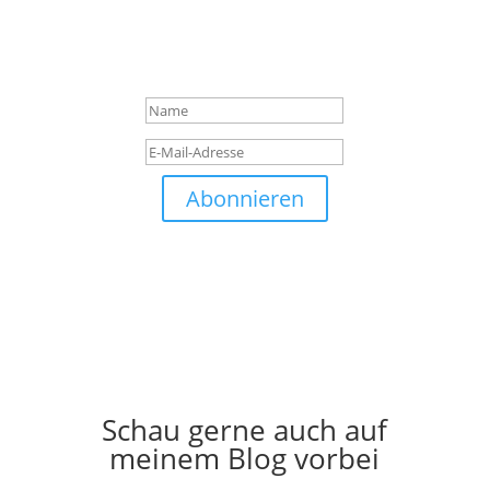
"Kein Spam", damit du auch
in Zukunft Emails von mir
erhälst. : )
Abonnieren
Folgen
Folgen
„Finde dein Licht. Glaube, was dein Herz als wahr
erkennt. Verschreibe dich der Liebe.“
Schau gerne auch auf
meinem Blog vorbei