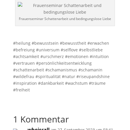
Frauenseminar Schattenarbeit und bedingungslose Liebe
#heilung #bewusstsein #bewusstheit #erwachen
#befreiung #universum #selflove #selbstliebe
#achtsamkeit #urschmerz #emotionen #intuition
#vertrauen #persönlichkeitsentwicklung
#schattenarbeit #schamanismus #schamanin
#wildefrau #spiritualität #natur #riseupandshine
#inspiration #dankbarkeit #wachstum #träume
#freiheit
1 Kommentar
whoiscall
am 27. September 2023 um 03:41